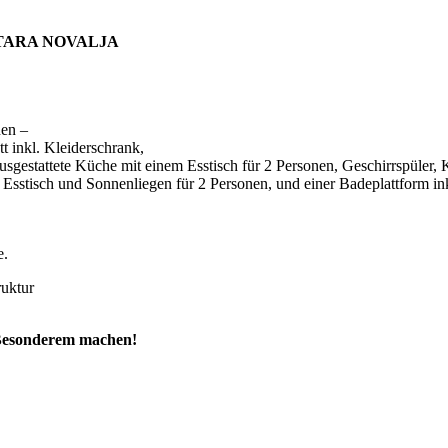
TARA NOVALJA
nen –
t inkl. Kleiderschrank,
ausgestattete Küche mit einem Esstisch für 2 Personen, Geschirrspüle
 Esstisch und Sonnenliegen für 2 Personen, und einer Badeplattform in
e.
ruktur
z Besonderem machen!